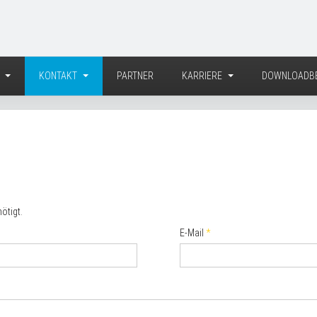
E
KONTAKT
PARTNER
KARRIERE
DOWNLOADBE
ötigt.
E-Mail
*