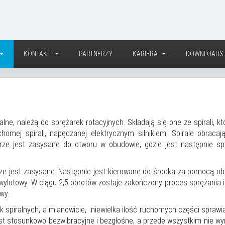
KONTAKT
PARTNERZY
KARIERA
DOWNLOADS
alne, należą do sprężarek rotacyjnych. Składają się one ze spirali, kt
ej spirali, napędzanej elektrycznym silnikiem. Spirale obracaj
rze jest zasysane do otworu w obudowie, gdzie jest następnie sp
rze jest zasysane. Następnie jest kierowane do środka za pomocą ob
ór wylotowy. W ciągu 2,5 obrotów zostaje zakończony proces sprężania 
wy.
 spiralnych, a mianowicie, niewielka ilość ruchomych części sprawia,
est stosunkowo bezwibracyjne i bezgłośne, a przede wszystkim nie w