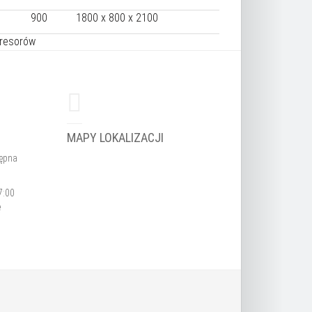
900
1800 x 800 x 2100
presorów
MAPY LOKALIZACJI
tępna
7:00
ę