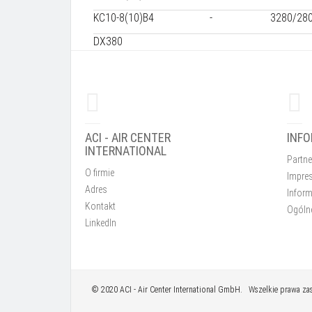
KC10-8(10)B4
-
3280/28
DX380
ACI - AIR CENTER
INF
INTERNATIONAL
Partne
O firmie
Impre
Adres
Inform
Kontakt
Ogóln
LinkedIn
© 2020
ACI
- Air Center International GmbH. Wszelkie prawa za