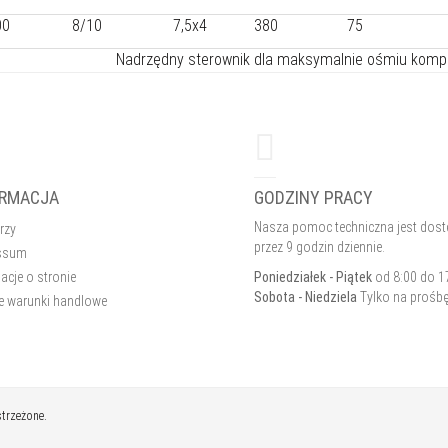
00
8/10
7,5x4
380
75
Nadrzędny sterownik dla maksymalnie ośmiu kom
ORMACJA
GODZINY PRACY
Nasza pomoc techniczna jest dos
rzy
przez 9 godzin dziennie.
ssum
acje o stronie
Poniedziałek - Piątek
od 8:00 do 1
Sobota - Niedziela
Tylko na prośb
e warunki handlowe
strzeżone.