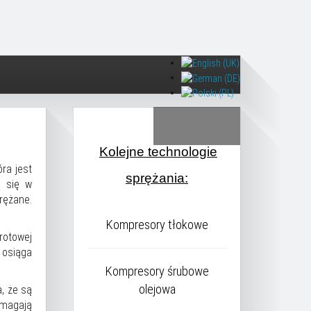
Kolejne technologie
óra jest
sprężania:
ą się w
rężane.
Kompresory tłokowe
rotowej
i osiąga
Kompresory śrubowe
olejowa
 że ​​są
ymagają