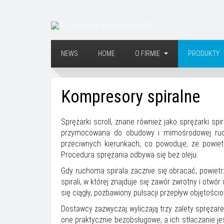
NEWS
HOME
O FIRMIE
PRODUKTY
Kompresory spiralne
Sprężarki scroll, znane również jako sprężarki spir
przymocowana do obudowy i mimośrodowej ruchom
przeciwnych kierunkach, co powoduje, że powiet
Procedura sprężania odbywa się bez oleju.
Gdy ruchoma spirala zacznie się obracać, powiet
spirali, w której znajduje się zawór zwrotny i otw
się ciągły, pozbawiony pulsacji przepływ objętościo
Dostawcy zazwyczaj wyliczają trzy zalety sprężarek
one praktycznie bezobsługowe, a ich stłaczanie j