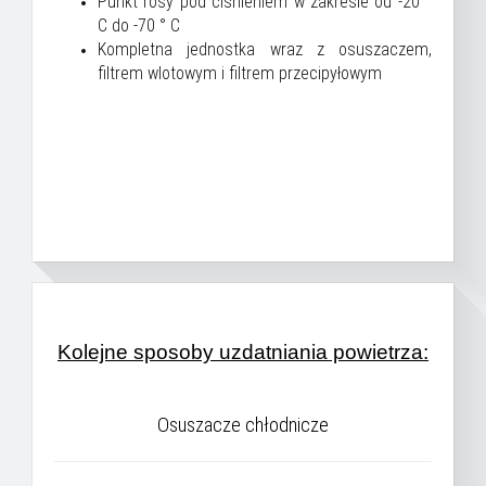
Punkt rosy pod ciśnieniem w zakresie od -20 °
C do -70 ° C
Kompletna jednostka wraz z osuszaczem,
filtrem wlotowym i filtrem przecipyłowym
Kolejne sposoby uzdatniania powietrza:
Osuszacze chłodnicze