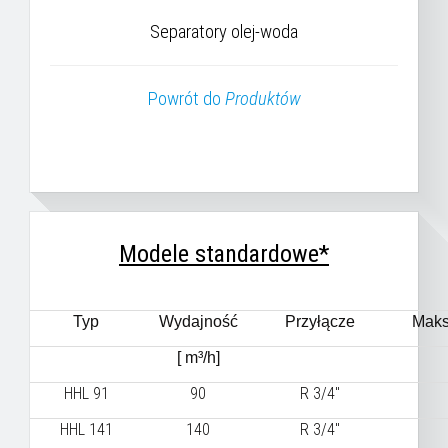
Separatory olej-woda
Powrót do
Produktów
Modele standardowe*
Typ
Wydajność
Przyłącze
Maks
[ m³/h]
HHL 91
90
R 3/4"
HHL 141
140
R 3/4"